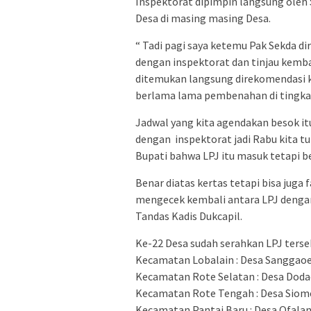
Inspektorat dipimpin langsung oleh 
Desa di masing masing Desa.
“ Tadi pagi saya ketemu Pak Sekda di
dengan inspektorat dan tinjau kemba
ditemukan langsung direkomendasi ke
berlama lama pembenahan di tingka
Jadwal yang kita agendakan besok itu
dengan inspektorat jadi Rabu kita t
Bupati bahwa LPJ itu masuk tetapi be
Benar diatas kertas tetapi bisa juga 
mengecek kembali antara LPJ dengan
Tandas Kadis Dukcapil.
Ke-22 Desa sudah serahkan LPJ terse
Kecamatan Lobalain : Desa Sanggaoen
Kecamatan Rote Selatan : Desa Doda
Kecamatan Rote Tengah : Desa Siom
Kecamatan Pantai Baru : Desa Ofal