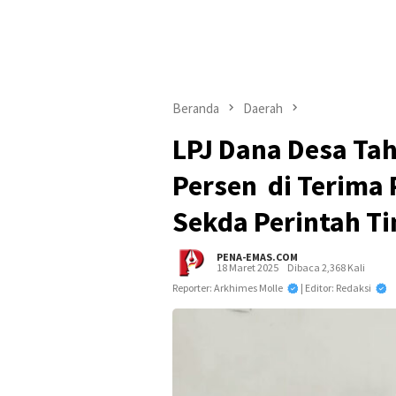
Beranda
Daerah
LPJ Dana Desa Tah
Persen di Terima 
Sekda Perintah Ti
PENA-EMAS.COM
18 Maret 2025
Dibaca 2,368 Kali
Reporter: Arkhimes Molle
| Editor: Redaksi