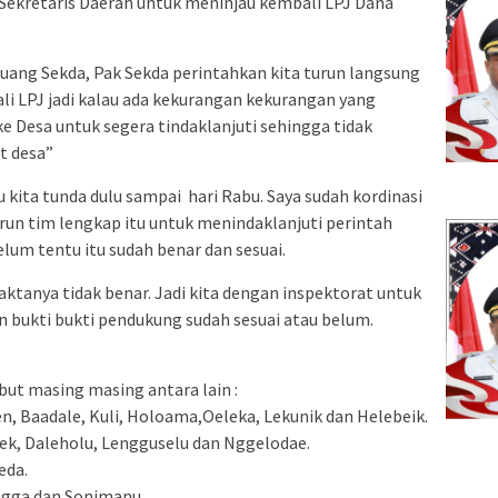
Sekretaris Daerah untuk meninjau kembali LPJ Dana
ruang Sekda, Pak Sekda perintahkan kita turun langsung
li LPJ jadi kalau ada kekurangan kekurangan yang
 Desa untuk segera tindaklanjuti sehingga tidak
t desa”
 kita tunda dulu sampai hari Rabu. Saya sudah kordinasi
urun tim lengkap itu untuk menindaklanjuti perintah
lum tentu itu sudah benar dan sesuai.
faktanya tidak benar. Jadi kita dengan inspektorat untuk
 bukti bukti pendukung sudah sesuai atau belum.
but masing masing antara lain :
, Baadale, Kuli, Holoama,Oeleka, Lekunik dan Helebeik.
ek, Daleholu, Lengguselu dan Nggelodae.
eda.
angga dan Sonimanu