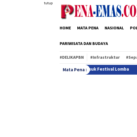
Loncat
tutup
ke
konten
HOME
MATA PENA
NASIONAL
POL
PARIWISATA DAN BUDAYA
#DELIKAPBN
#Infrastruktur
#Sep
, Musik Sasando masuk Festival Lomba
HUT RI ke-81 di 
Mata Pena :