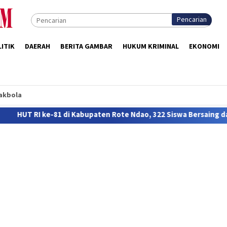
Pencarian
ITIK
DAERAH
BERITA GAMBAR
HUKUM KRIMINAL
EKONOMI
akbola
Kabupaten Rote Ndao, 322 Siswa Bersaing dalam Lomba FTBI Baha