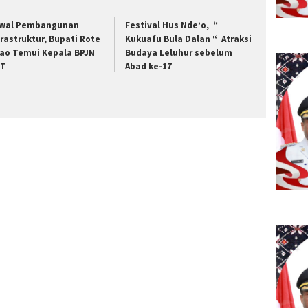
wal Pembangunan
Festival Hus Nde’o, “
frastruktur, Bupati Rote
Kukuafu Bula Dalan “ Atraksi
ao Temui Kepala BPJN
Budaya Leluhur sebelum
TT
Abad ke-17