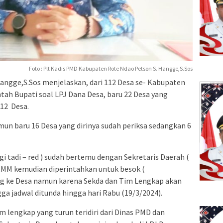
Foto : Plt Kadis PMD Kabupaten Rote Ndao Petson S. Hangge,S.Sos
gge,S.Sos menjelaskan, dari 112 Desa se- Kabupaten
ntah Bupati soal LPJ Dana Desa, baru 22 Desa yang
112 Desa.
un baru 16 Desa yang dirinya sudah periksa sedangkan 6
gi tadi – red ) sudah bertemu dengan Sekretaris Daerah (
ly,MM kemudian diperintahkan untuk besok (
ng ke Desa namun karena Sekda dan Tim Lengkap akan
ga jadwal ditunda hingga hari Rabu (19/3/2024).
m lengkap yang turun teridiri dari Dinas PMD dan