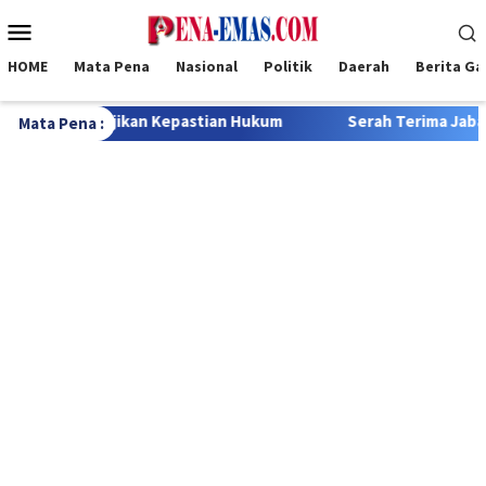
Loncat
Menu
ke
Mobile
konten
HOME
Mata Pena
Nasional
Politik
Daerah
Berita G
Hukum
Serah Terima Jabatan Sekda Kabupaten Rote Ndao. J
Mata Pena :