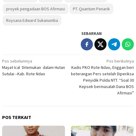
proyek pengadaan BOS Afirmasi
PT. Quantum Penarik
Roysana Edward Sukanumba
SEBARKAN
Navigasi
Pos sebelumnya
Pos berikutnya
Mayat Ical Ditemukan dalam Hutan
Kadis PKO Rote Ndao, Enggan beri
pos
Sutulai –Kab. Rote Ndao
keterangan Pers setelah Diperiksa
Penyidik Polda NTT. “Soal 30
Kepsek bermasalah Dana BOS
Afirmasi”
POS TERKAIT