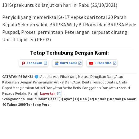
13 Kepsek untuk dilanjutkan hari ini Rabu (26/10/2021)
Penyidik yang memeriksa Ke-17 Kepsek dari total 30 Parah
Kepala Sekolah yakni, BRIPKA Willy B.I Roma dan BRIPKA Made
Puspadi, Proses permintaan keterangan terpusat diruang
Unit II Tipidter (PE/02)
Tetap Terhubung Dengan Kami:
Laporkan
Ikuti Kami
Subscribe
CATATAN REDAKSI
:
Apabila Ada Pihak Yang Merasa Dirugikan Dan /Atau
Keberatan Dengan Penayangan Artikel Dan /Atau Berita Tersebut Diatas, Anda
Dapat Mengirimkan Artikel Dan /Atau Berita Berisi Sanggahan Dan /Atau Koreksi
Kepada Redaksi Kami
,
Laporkan
Sebagaimana Diatur Dalam
Pasal (1) Ayat (11) Dan (12) Undang-Undang Nomor
40 Tahun 1999 Tentang Pers.